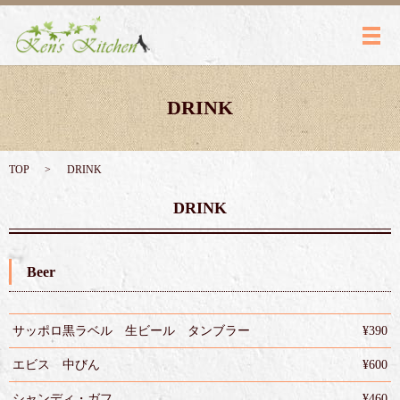
メ
DRINK
TOP
DRINK
DRINK
Beer
サッポロ黒ラベル 生ビール タンブラー
¥390
エビス 中びん
¥600
シャンディ・ガフ
¥460