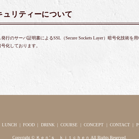
キュリティーについて
ーバ証明書によるSSL（Secure Sockets Layer）暗号化技術を用
暗号化しております。
LUNCH
FOOD
DRINK
COURSE
CONCEPT
CONTACT
P
Copyright © Ｋｅｎ’ｓ ｋｉｔｃｈｅｎ All Rights Reserved.