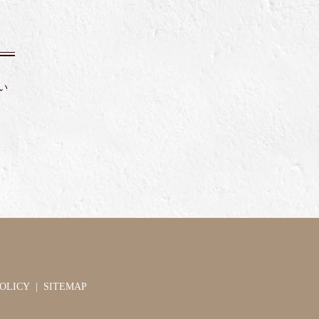
い
OLICY
SITEMAP